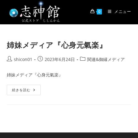
コ
ン
メニュー
0
テ
ン
ツ
へ
姉妹メディア『心身元氣楽』
ス
キ
投
投
投
shicon01
2023年6月24日
関連&御縁メディア
ッ
稿
稿
稿
者:
公
カ
プ
姉妹メディア『心身元氣楽』
開
テ
日:
ゴ
姉
続きを読む
リ
妹
ー:
メ
デ
ィ
ア
『心
身
元
氣
楽』